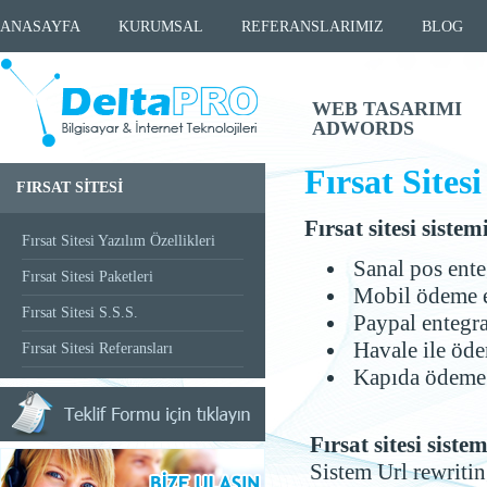
ANASAYFA
KURUMSAL
REFERANSLARIMIZ
BLOG
WEB TASARIMI
ADWORDS
Fırsat Sitesi
FIRSAT SİTESİ
Fırsat sitesi sist
Fırsat Sitesi Yazılım Özellikleri
Sanal pos ente
Fırsat Sitesi Paketleri
Mobil ödeme 
Fırsat Sitesi S.S.S.
Paypal entegr
Havale ile öde
Fırsat Sitesi Referansları
Kapıda ödeme 
Fırsat sitesi sis
Sistem Url rewritin