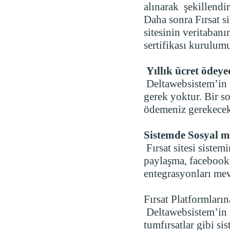
alınarak şekillendiri
Daha sonra Fırsat si
sitesinin veritabanı
sertifikası kurulum
Yıllık ücret ödey
Deltawebsistem’in f
gerek yoktur. Bir so
ödemeniz gerekecek
Sistemde Sosyal 
Fırsat sitesi siste
paylaşma, facebook 
entegrasyonları mev
Fırsat Platformları
Deltawebsistem’in fı
tumfırsatlar gibi s