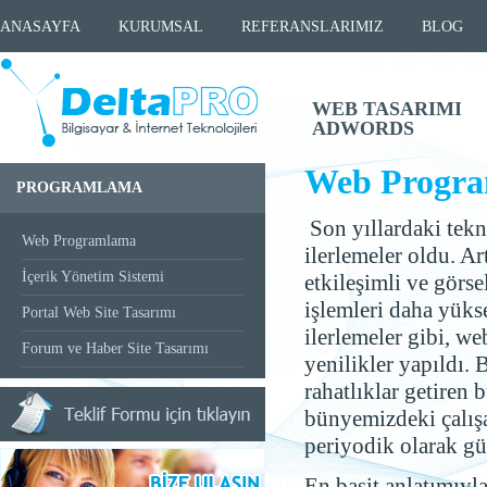
ANASAYFA
KURUMSAL
REFERANSLARIMIZ
BLOG
WEB TASARIMI
ADWORDS
Web Progr
PROGRAMLAMA
Son yıllardaki tekn
Web Programlama
ilerlemeler oldu. Ar
İçerik Yönetim Sistemi
etkileşimli ve görsel
işlemleri daha yüks
Portal Web Site Tasarımı
ilerlemeler gibi, 
Forum ve Haber Site Tasarımı
yenilikler yapıldı. 
rahatlıklar getiren 
bünyemizdeki çalışa
periyodik olarak gü
En basit anlatımıyl