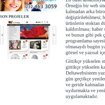
Örneğin bir web si
kalmadan arka büro k
SON PROJELER
değiştirilebilmesi; 
ürünlerin stoktan d
kaldırılması; haber 
ve bunun gibi pek ç
programlama sayesi
olmasaydı bugün yal
görsel ve yazısal iç
Gittikçe yükselen st
gittikçe yükselen k
Deltawebsistem yazı
gün geçtikçe yenilen
ve geride kalmadan 
uydurmakta ve yeni 
uygulamaktadır.