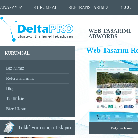
ANASAYFA
KURUMSAL
REFERANSLARIMIZ
BLOG
WEB TASARIMI
ADWORDS
Web Tasarım Re
KURUMSAL
Biz Kimiz
Referanslarımız
Blog
Teklif İste
Bize Ulaşın
Balçova Termal